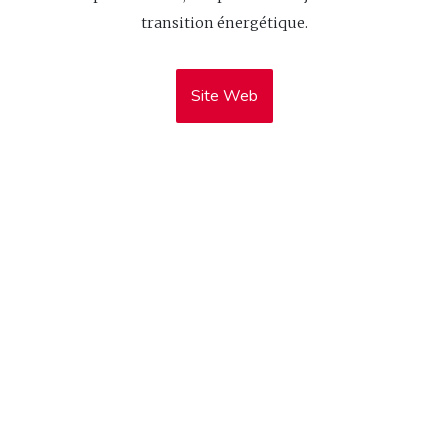
transition énergétique.
Site Web
CONTACT
Notre bureau
1-115 Rue Saint Germain O
Rimouski (Québec)
G5L 4B6