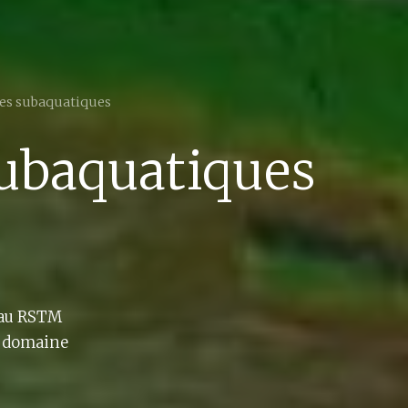
res subaquatiques
subaquatiques
eau RSTM
e domaine