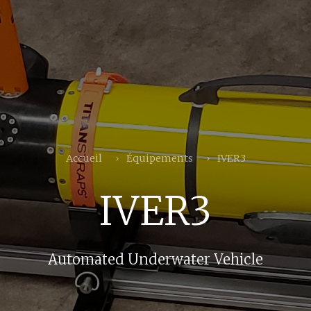
Accueil
Équipements
IVER3
IVER3
Automated Underwater Vehicle