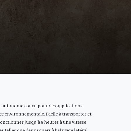
t autonome conçu pour des applications
nce environnementale. Facile à transporter et
fonctionner jusqu'à 8 heures à une vitesse
s telles que deux sonars à balayage latéral