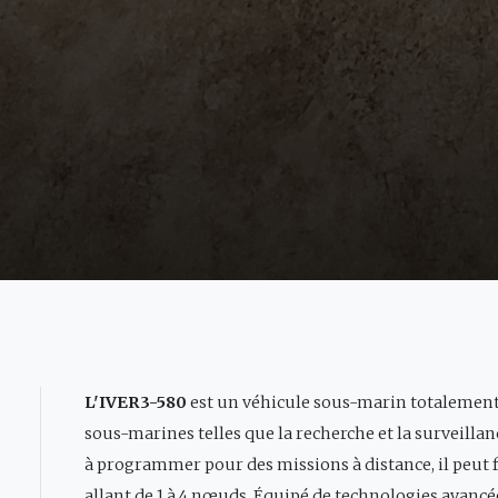
L'IVER3-580
est un véhicule sous-marin totalemen
sous-marines telles que la recherche et la surveilla
à programmer pour des missions à distance, il peut 
allant de 1 à 4 nœuds. Équipé de technologies avancée