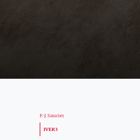
Navigation
F.-J. Saucier
IVER3
principale