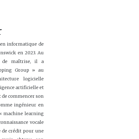
r
 en informatique de
unswick en 2023. Au
de maîtrise, il a
apping Group » au
tecture logicielle
gence artificielle et
nt de commencer son
 comme ingénieur en
« machine learning
connaissance vocale
 de crédit pour une