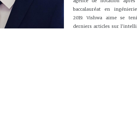
agence de notation après
baccalauréat en ingénieri
2019. Vishwa aime se ten
derniers articles sur l'intelli
la science des données. Comme
l'histoire du monde et l'écon
Navigation
Accueil
À propos
Recherche et développeme
s joindre