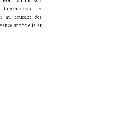
 avoir obtenu son
e informatique en
ir au courant des
gence artificielle et
 passe-temps, il lit
omie.
nt
Formation
Équipements
Carrières
Partenaires
Service-Conseil
Nous joindre