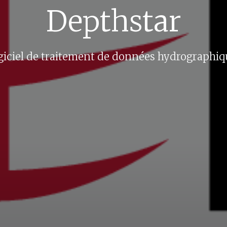
Depthstar
giciel de traitement de données hydrographiq