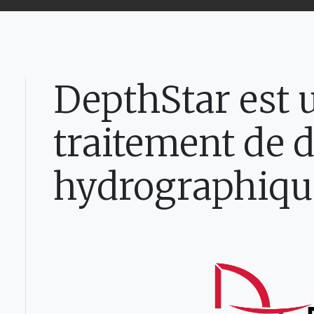
DepthStar est u
traitement de 
hydrographiqu