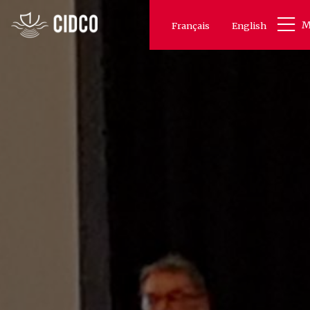
Aller
M
au
Français
English
contenu
principal