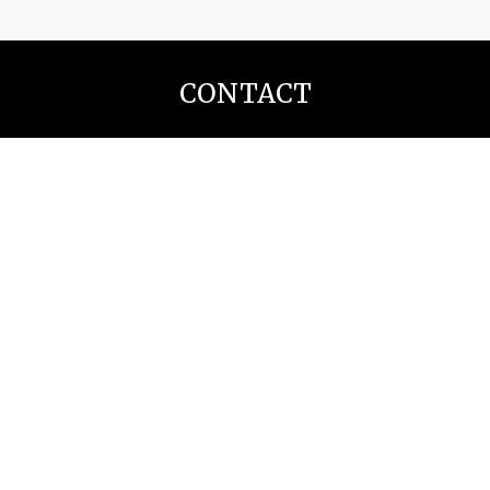
CONTACT
Notre bureau
1-115 Rue Saint Germain O
Rimouski (Québec)
G5L 4B6
Pour nous joindre
Téléphone:
418 725-1732
Courriel:
info@cidco.ca
Lundi au vendredi
de 8:30 à 16:30